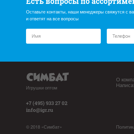
Есть вопросы по ассортиме
Оставьте контакты, наши менеджеры свяжутся с в
и ответят на все вопросы
О комп
Написа
Игрушки оптом
+7 (495) 933 27 02
info@igr.ru
© 2018 «Симбат»
Политик