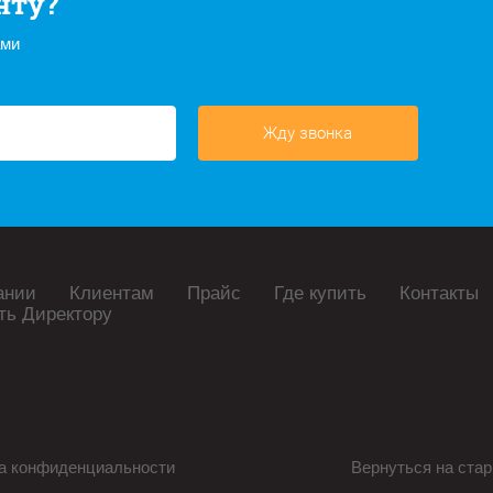
нту?
ами
Жду звонка
ании
Клиентам
Прайс
Где купить
Контакты
ть Директору
а конфиденциальности
Вернуться на стар