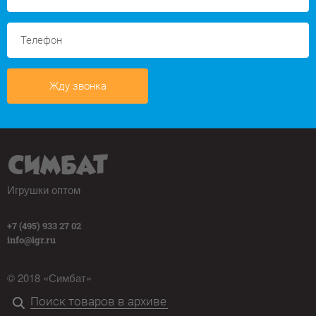
Жду звонка
Игрушки оптом
+7 (495) 933 27 02
info@igr.ru
© 2018 «Симбат»