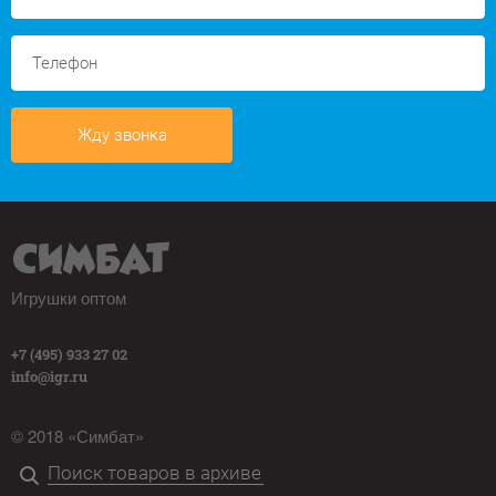
Жду звонка
Игрушки оптом
+7 (495) 933 27 02
info@igr.ru
© 2018 «Симбат»