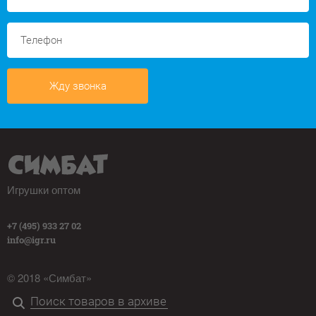
Жду звонка
Игрушки оптом
+7 (495) 933 27 02
info@igr.ru
© 2018 «Симбат»