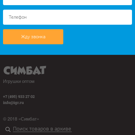
Жду звонка
Игрушки оптом
+7 (495) 933 27 02
info@igr.ru
© 2018 «Симбат»