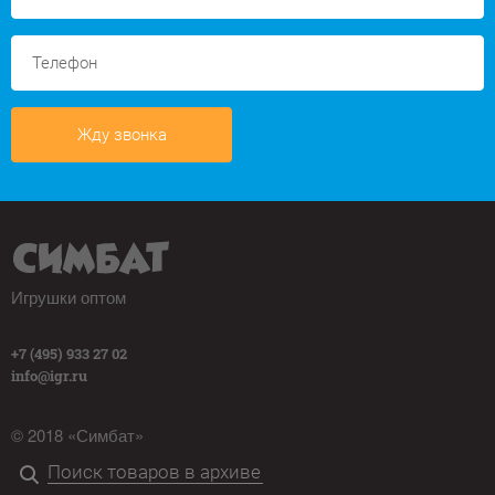
Жду звонка
Игрушки оптом
+7 (495) 933 27 02
info@igr.ru
© 2018 «Симбат»