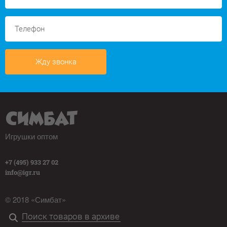
Жду звонка
Игрушки оптом
+7 (495) 933 27 02
info@igr.ru
© 2018 «Симбат»