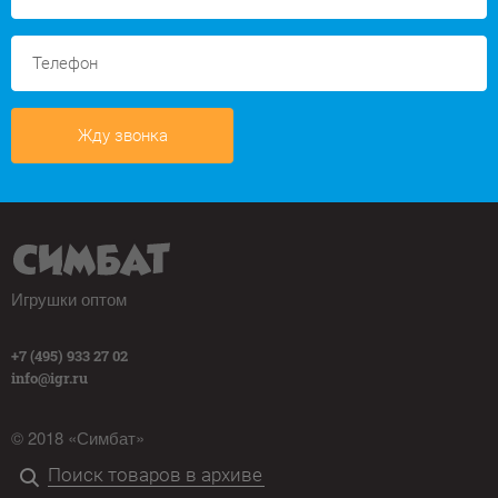
Жду звонка
Игрушки оптом
+7 (495) 933 27 02
info@igr.ru
© 2018 «Симбат»