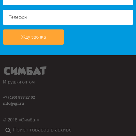
Жду звонка
Игрушки оптом
+7 (495) 933 27 02
info@igr.ru
© 2018 «Симбат»