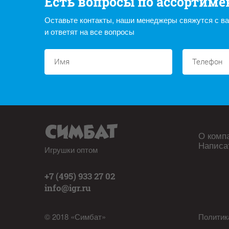
Есть вопросы по ассортиме
Оставьте контакты, наши менеджеры свяжутся с в
и ответят на все вопросы
О комп
Написа
Игрушки оптом
+7 (495) 933 27 02
info@igr.ru
© 2018 «Симбат»
Политик