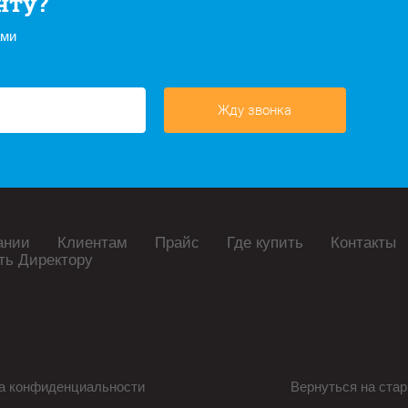
нту?
ами
Жду звонка
ании
Клиентам
Прайс
Где купить
Контакты
ть Директору
а конфиденциальности
Вернуться на стар