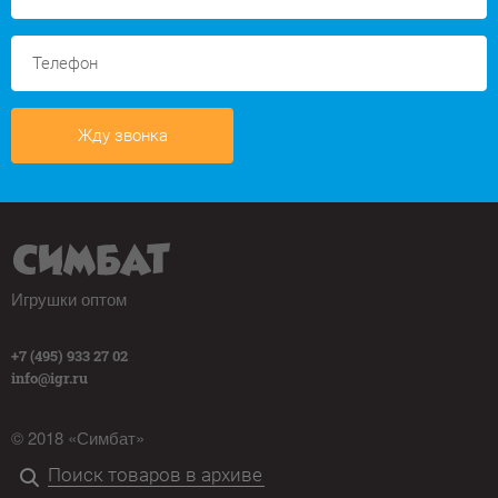
Жду звонка
Игрушки оптом
+7 (495) 933 27 02
info@igr.ru
© 2018 «Симбат»