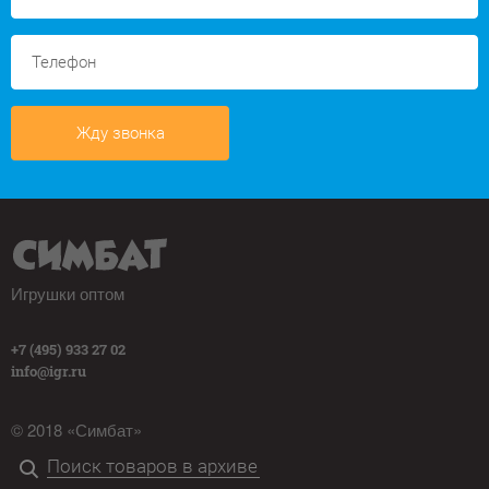
Жду звонка
Игрушки оптом
+7 (495) 933 27 02
info@igr.ru
© 2018 «Симбат»