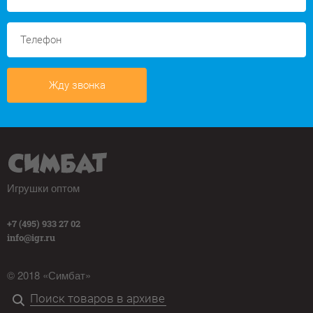
Жду звонка
Игрушки оптом
+7 (495) 933 27 02
info@igr.ru
© 2018 «Симбат»