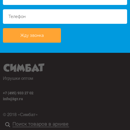
Жду звонка
Игрушки оптом
+7 (495) 933 27 02
info@igr.ru
© 2018 «Симбат»