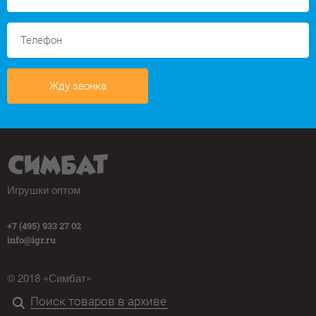
Жду звонка
Игрушки оптом
+7 (495) 933 27 02
info@igr.ru
© 2018 «Симбат»