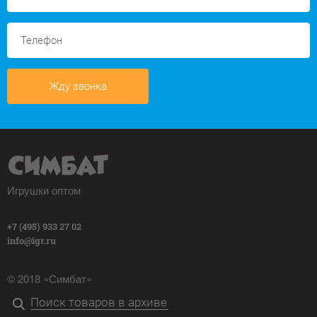
Жду звонка
Игрушки оптом
+7 (495) 933 27 02
info@igr.ru
© 2018 «Симбат»