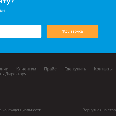
нту?
ами
Жду звонка
ании
Клиентам
Прайс
Где купить
Контакты
ть Директору
а конфиденциальности
Вернуться на стар