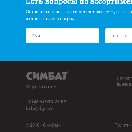
Есть вопросы по ассортиме
Оставьте контакты, наши менеджеры свяжутся с в
и ответят на все вопросы
О комп
Написа
Игрушки оптом
+7 (495) 933 27 02
info@igr.ru
© 2018 «Симбат»
Политик