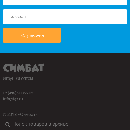
Жду звонка
Игрушки оптом
+7 (495) 933 27 02
info@igr.ru
© 2018 «Симбат»