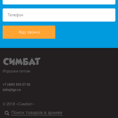
Жду звонка
Игрушки оптом
+7 (495) 933 27 02
info@igr.ru
© 2018 «Симбат»