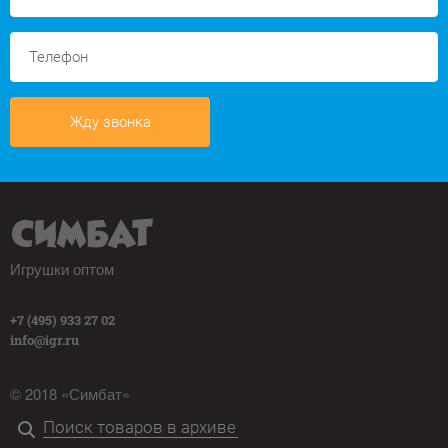
Жду звонка
Игрушки оптом
+7 (495) 933 27 02
info@igr.ru
© 2018 «Симбат»