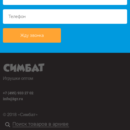
Жду звонка
Игрушки оптом
+7 (495) 933 27 02
info@igr.ru
© 2018 «Симбат»