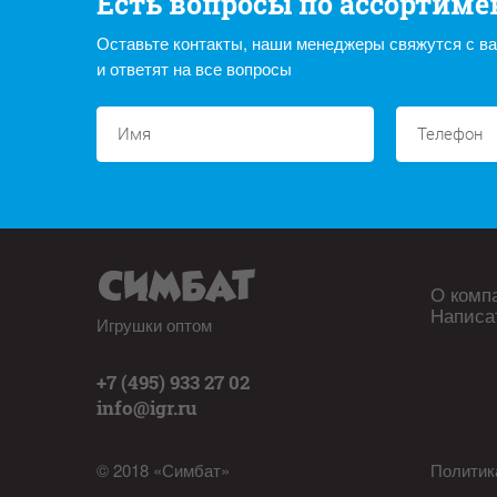
Есть вопросы по ассортиме
Оставьте контакты, наши менеджеры свяжутся с в
и ответят на все вопросы
О комп
Написа
Игрушки оптом
+7 (495) 933 27 02
info@igr.ru
© 2018 «Симбат»
Политик