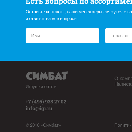
Есть вопросы по ассортиме
Оставьте контакты, наши менеджеры свяжутся с в
и ответят на все вопросы
О комп
Написа
Игрушки оптом
+7 (495) 933 27 02
info@igr.ru
© 2018 «Симбат»
Политик