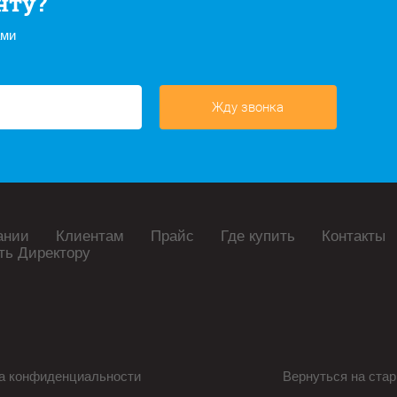
нту?
ами
Жду звонка
ании
Клиентам
Прайс
Где купить
Контакты
ть Директору
а конфиденциальности
Вернуться на стар