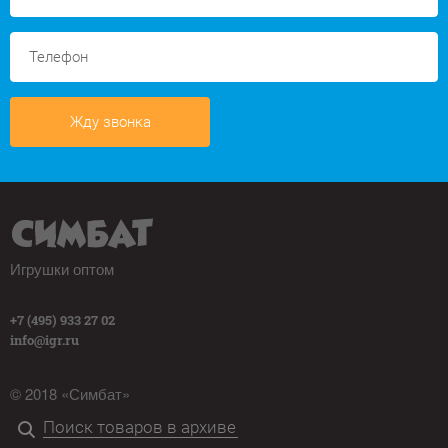
Жду звонка
Игрушки оптом
+7 (495) 933 27 02
info@igr.ru
© 2018 «Симбат»