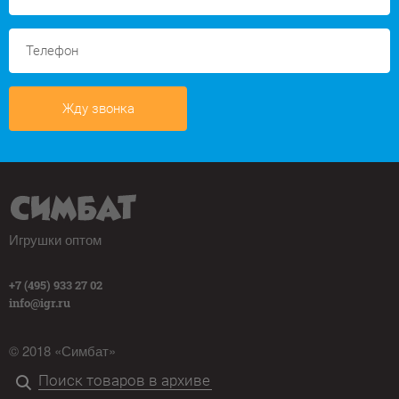
Жду звонка
Игрушки оптом
+7 (495) 933 27 02
info@igr.ru
© 2018 «Симбат»