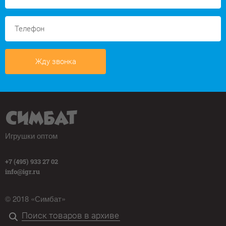
Жду звонка
Игрушки оптом
+7 (495) 933 27 02
info@igr.ru
© 2018 «Симбат»