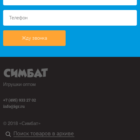
Жду звонка
Игрушки оптом
+7 (495) 933 27 02
info@igr.ru
© 2018 «Симбат»