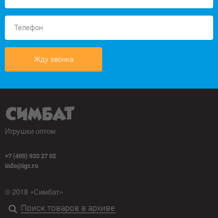
Жду звонка
Игрушки оптом
+7 (495) 933 27 02
info@igr.ru
© 2018 «Симбат»