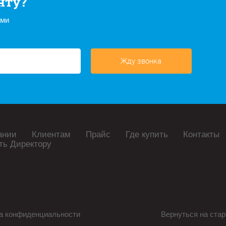
нту?
ами
Жду звонка
ании
Клиентам
Прайс
Где купить
Контакты
ть Директору
а конфиденциальности
Вернуться на стар