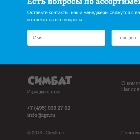
Есть вопросы по ассортиме
Оставьте контакты, наши менеджеры свяжутся с в
и ответят на все вопросы
О комп
Написа
Игрушки оптом
+7 (495) 933 27 02
info@igr.ru
© 2018 «Симбат»
Политик