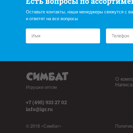
Есть вопросы по ассортиме
Оставьте контакты, наши менеджеры свяжутся с в
и ответят на все вопросы
О комп
Написа
Игрушки оптом
+7 (495) 933 27 02
info@igr.ru
© 2018 «Симбат»
Политик