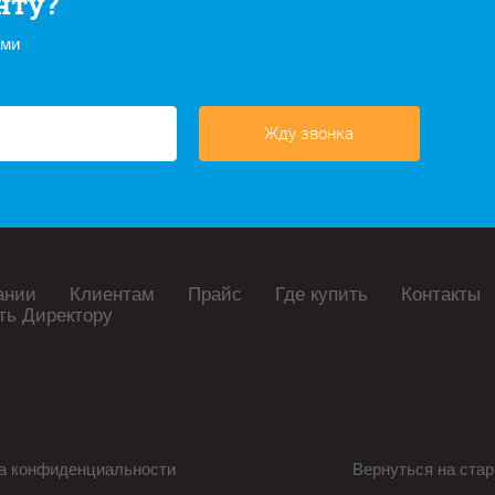
нту?
ами
Жду звонка
ании
Клиентам
Прайс
Где купить
Контакты
ть Директору
а конфиденциальности
Вернуться на стар