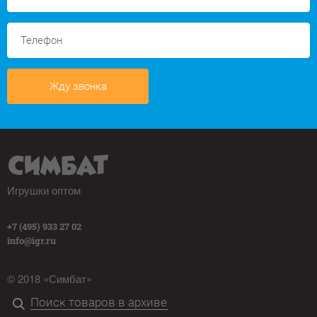
Жду звонка
Игрушки оптом
+7 (495) 933 27 02
info@igr.ru
© 2018 «Симбат»