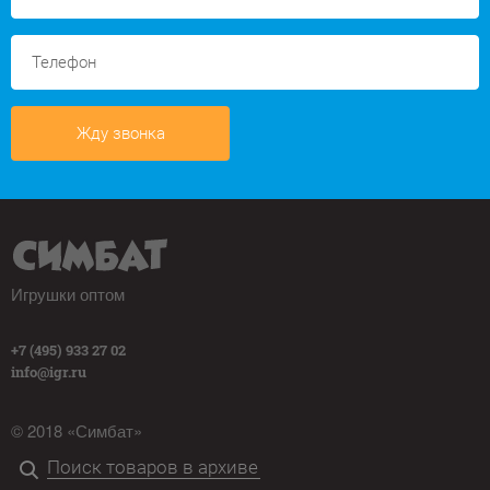
Жду звонка
Игрушки оптом
+7 (495) 933 27 02
info@igr.ru
© 2018 «Симбат»