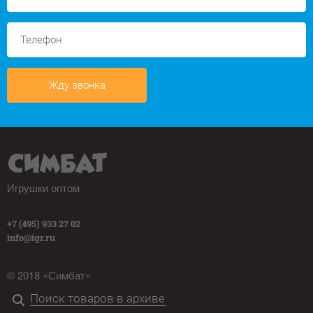
Жду звонка
Игрушки оптом
+7 (495) 933 27 02
info@igr.ru
© 2018 «Симбат»