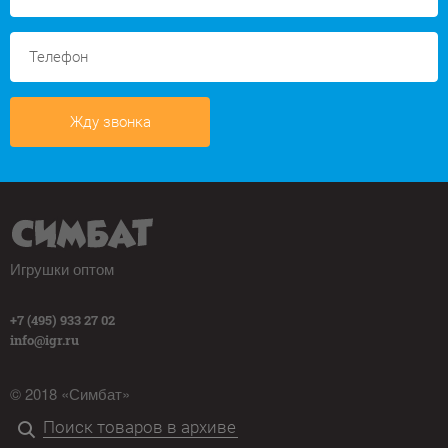
Жду звонка
Игрушки оптом
+7 (495) 933 27 02
info@igr.ru
© 2018 «Симбат»