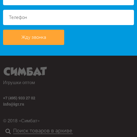
Жду звонка
Игрушки оптом
+7 (495) 933 27 02
info@igr.ru
© 2018 «Симбат»