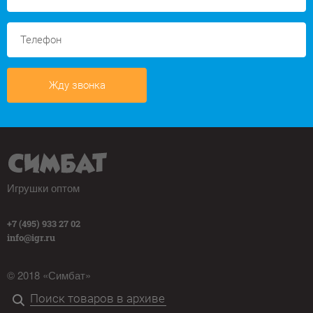
Жду звонка
Игрушки оптом
+7 (495) 933 27 02
info@igr.ru
© 2018 «Симбат»