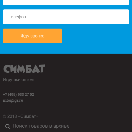
Жду звонка
Игрушки оптом
+7 (495) 933 27 02
info@igr.ru
© 2018 «Симбат»