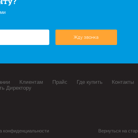
нту?
ами
Жду звонка
ании
Клиентам
Прайс
Где купить
Контакты
ть Директору
а конфиденциальности
Вернуться на стар