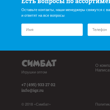
Есть вопросы по ассортиме
Оставьте контакты, наши менеджеры свяжутся с в
и ответят на все вопросы
О комп
Написа
Игрушки оптом
+7 (495) 933 27 02
info@igr.ru
© 2018 «Симбат»
Политик