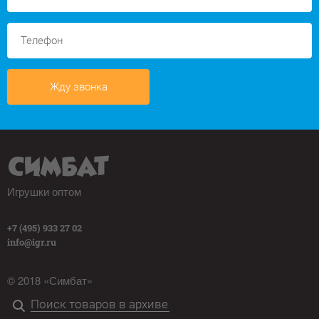
Жду звонка
Игрушки оптом
+7 (495) 933 27 02
info@igr.ru
© 2018 «Симбат»