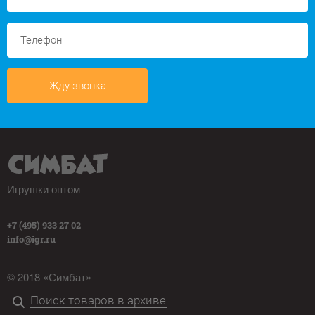
Жду звонка
Игрушки оптом
+7 (495) 933 27 02
info@igr.ru
© 2018 «Симбат»