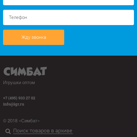
Жду звонка
Игрушки оптом
+7 (495) 933 27 02
info@igr.ru
© 2018 «Симбат»