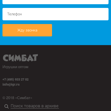
Жду звонка
Игрушки оптом
+7 (495) 933 27 02
info@igr.ru
© 2018 «Симбат»