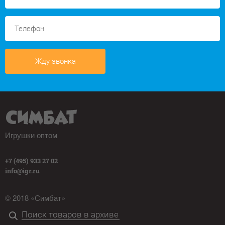
Жду звонка
Игрушки оптом
+7 (495) 933 27 02
info@igr.ru
© 2018 «Симбат»