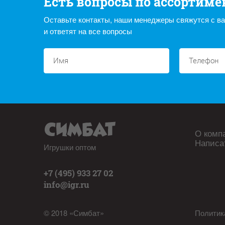
Есть вопросы по ассортиме
Оставьте контакты, наши менеджеры свяжутся с в
и ответят на все вопросы
О комп
Написа
Игрушки оптом
+7 (495) 933 27 02
info@igr.ru
© 2018 «Симбат»
Политик