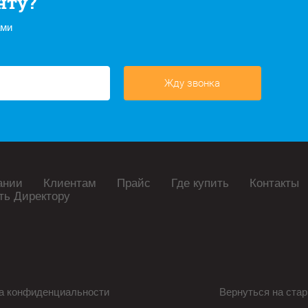
нту?
ами
Жду звонка
ании
Клиентам
Прайс
Где купить
Контакты
ть Директору
а конфиденциальности
Вернуться на стар