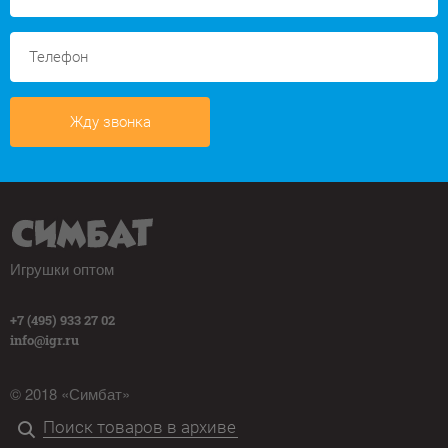
Жду звонка
Игрушки оптом
+7 (495) 933 27 02
info@igr.ru
© 2018 «Симбат»