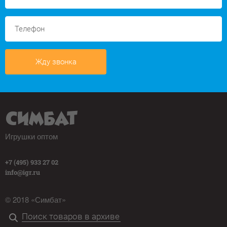
Жду звонка
Игрушки оптом
+7 (495) 933 27 02
info@igr.ru
© 2018 «Симбат»