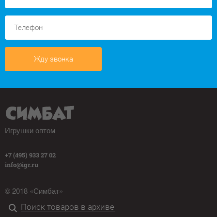
Жду звонка
Игрушки оптом
+7 (495) 933 27 02
info@igr.ru
© 2018 «Симбат»