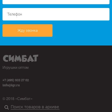
Жду звонка
Игрушки оптом
+7 (495) 933 27 02
info@igr.ru
© 2018 «Симбат»