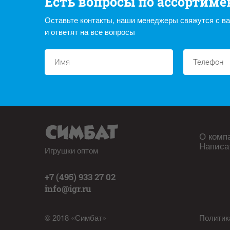
Есть вопросы по ассортиме
Оставьте контакты, наши менеджеры свяжутся с в
и ответят на все вопросы
О комп
Написа
Игрушки оптом
+7 (495) 933 27 02
info@igr.ru
© 2018 «Симбат»
Политик