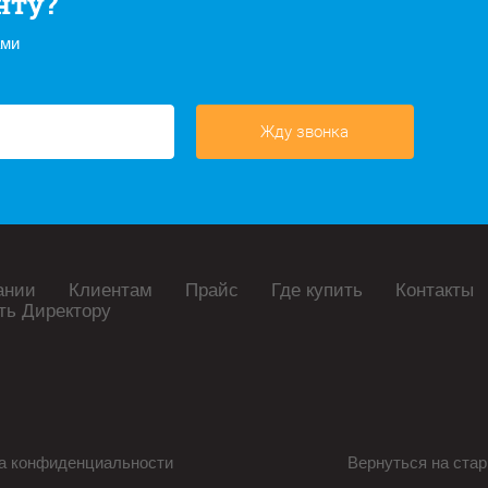
нту?
ами
Жду звонка
ании
Клиентам
Прайс
Где купить
Контакты
ть Директору
а конфиденциальности
Вернуться на стар