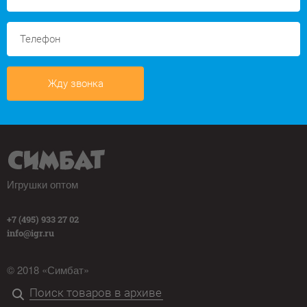
Жду звонка
Игрушки оптом
+7 (495) 933 27 02
info@igr.ru
© 2018 «Симбат»